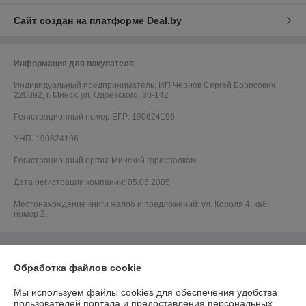
Сайт создан на платформе Deal.by
Информация для покупателя
Индивидуальный предприниматель:
ИП Чернов Сергей Борисович
220092, г. Минск, ул. Одоевского, 30-142
Регистрационный номер ЕГР: 190624196
УНП: 190624196
Регистрационный орган: Минский горисполком
Дата регистрации компании: 05.05.2005
Местонахождение книги жалоб и предложений: ул. Короля 4, каб.
номер 2.
Обработка файлов cookie
Мы используем файлы cookies для обеспечения удобства
пользователей портала и предоставления персональных