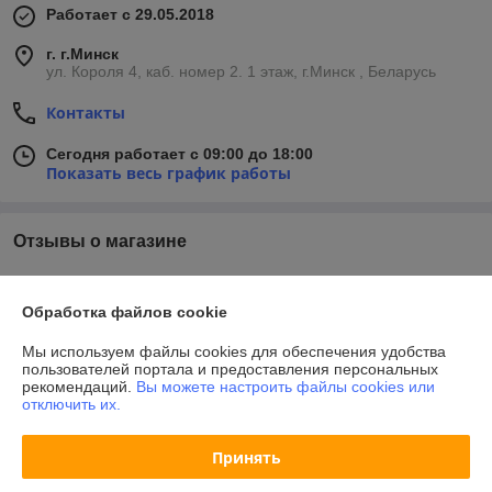
Работает с 29.05.2018
г. г.Минск
ул. Короля 4, каб. номер 2. 1 этаж, г.Минск , Беларусь
Контакты
Сегодня работает с 09:00 до 18:00
Показать весь график работы
Отзывы о магазине
У компании пока нет отзывов, добавьте первый
Обработка файлов cookie
О нас
Мы используем файлы cookies для обеспечения удобства
пользователей портала и предоставления персональных
рекомендаций.
Вы можете настроить файлы cookies или
Контакты
отключить их.
Доставка и оплата
Принять