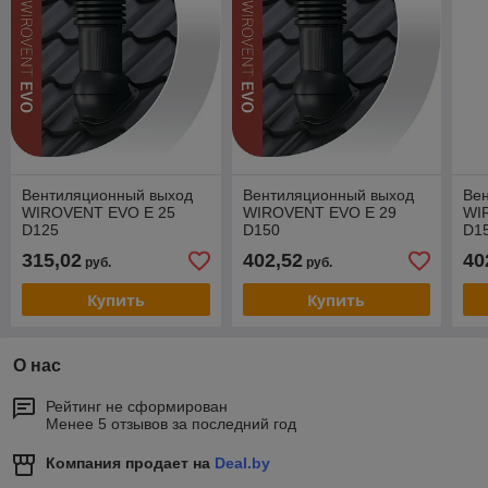
Вентиляционный выход
Вентиляционный выход
Ве
WIROVENT EVO E 25
WIROVENT EVO E 29
WI
D125
D150
D1
315,02
402,52
40
руб.
руб.
Купить
Купить
О нас
Рейтинг не сформирован
Менее 5 отзывов за последний год
Компания продает на
Deal.by