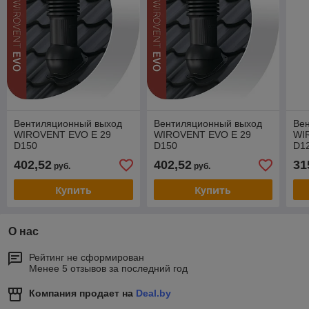
Вентиляционный выход
Вентиляционный выход
Ве
WIROVENT EVO E 29
WIROVENT EVO E 29
WI
D150
D150
D1
402,52
402,52
31
руб.
руб.
Купить
Купить
О нас
Рейтинг не сформирован
Менее 5 отзывов за последний год
Компания продает на
Deal.by