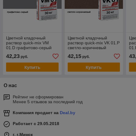
Цветной кладочный
Цветной кладочный
Цв
раствор quick-mix VM
раствор quick-mix VK 01.Р
рас
01.D графитово-серый
светло-коричневый
01.
42,23
42,15
43
руб.
руб.
Купить
Купить
О нас
Рейтинг не сформирован
Менее 5 отзывов за последний год
Компания продает на
Deal.by
Работает с 29.05.2018
г. г.Минск