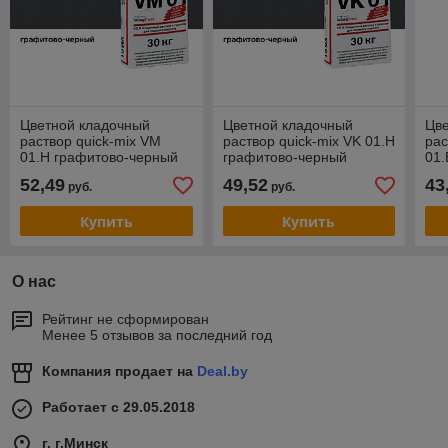
Цветной кладочный
Цветной кладочный
Цв
раствор quick-mix VM
раствор quick-mix VK 01.Н
рас
01.H графитово-черный
графитово-черный
01.
52,49
49,52
43
руб.
руб.
Купить
Купить
О нас
Рейтинг не сформирован
Менее 5 отзывов за последний год
Компания продает на
Deal.by
Работает с 29.05.2018
г. г.Минск