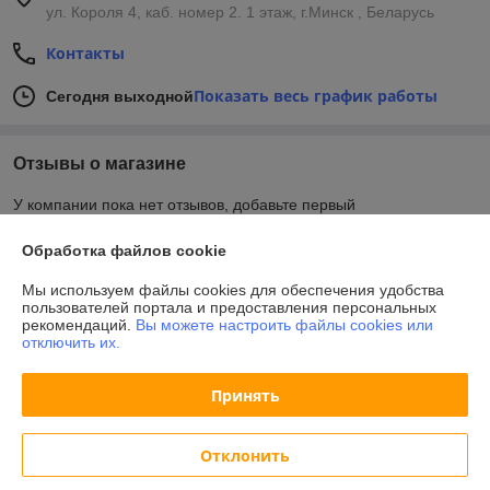
ул. Короля 4, каб. номер 2. 1 этаж, г.Минск , Беларусь
Контакты
Показать весь график работы
Сегодня выходной
Отзывы о магазине
У компании пока нет отзывов, добавьте первый
Обработка файлов cookie
О нас
Мы используем файлы cookies для обеспечения удобства
пользователей портала и предоставления персональных
Контакты
рекомендаций.
Вы можете настроить файлы cookies или
отключить их.
Доставка и оплата
Принять
График работы
Отклонить
Полная версия сайта