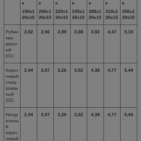
к
к
к
к
к
к
к
150
x1
200
x1
220
x1
245
x1
280
x1
310
x1
350
x1
20x15
20x15
20x15
20x15
20x15
20x15
20x15
Рубин
2,02
2
,56
2
,99
3,08
3
,92
4,47
5,10
ово-
красн
ый
(01)
Корич
2
,44
3,07
3,20
3
,52
4,38
4
,77
5,44
невый
глазу
рован
ный
(02)
Натур
2
,44
3,07
3,20
3
,52
4,38
4
,77
5,44
альны
й
корич
невый