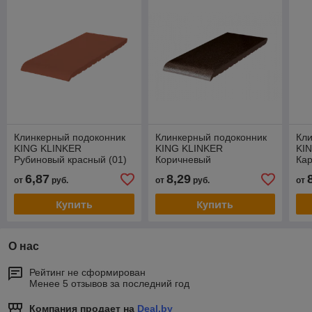
Клинкерный подоконник
Клинкерный подоконник
Кл
KING KLINKER
KING KLINKER
KI
Рубиновый красный (01)
Коричневый
Ка
глазурованный (02)
(07
6,87
8,29
от
руб.
от
руб.
от
Купить
Купить
О нас
Рейтинг не сформирован
Менее 5 отзывов за последний год
Компания продает на
Deal.by