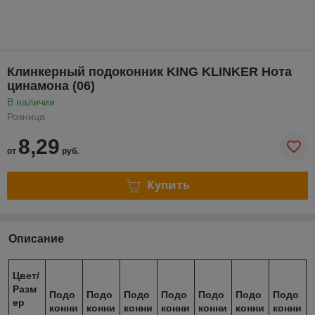
Клинкерный подоконник KING KLINKER Нота
цинамона (06)
В наличии
Розница
8,29
от
руб.
Купить
Описание
Ц
в
е
т/
Разм
Подо
Подо
Подо
Подо
Подо
Подо
Подо
ер
конни
конни
конни
конни
конни
конни
конни