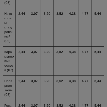
(03)
Нота
2
,44
3,07
3,20
3
,52
4,38
4
,77
5,44
кориц
ы,
глазу
рован
ный
(06)
Кара
2
,44
3,07
3,20
3
,52
4,38
4
,77
5,44
мзино
вый
остро
в (07)
Поля
2
,44
3,07
3,20
3
,52
4,38
4
,77
5,44
рная
ночь
(08)
Роза
2
,44
3,07
3,20
3
,52
4,38
4
,77
5,44