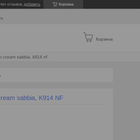
Нет отзывов,
добавить
Корзина
сь
Корзина
o cream sabbia, k914 nf
А
cream sabbia, K914 NF