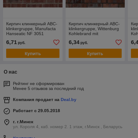
Кирпич клинкерный ABC-
Кирпич клинкерный ABC-
Кир
klinkergruppe, Manufacta
klinkergruppe, Wittenburg
kli
Hanseatic NF 3051
Kohlebrand mit
Koh
Sinterschmolz NF 1875
6,71
6,34
6,
руб.
руб.
Купить
Купить
О нас
Рейтинг не сформирован
Менее 5 отзывов за последний год
Компания продает на
Deal.by
Работает с 29.05.2018
г. г.Минск
ул. Короля 4, каб. номер 2. 1 этаж, г.Минск , Беларусь