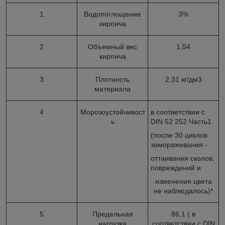
1
Водопоглощение
3%
кирпича
2
Объемный вес
1,54
кирпича
3
Плотность
2,31 кг/дм3
материала
4
Морозоустойчивост
в соответствии с
ь
DIN 52 252 Часть1
(после 30 циклов
замораживания -
оттаивания сколов,
повреждений и
изменения цвета
не наблюдалось)*
5
Предельная
86,1 ( в
нагрузка
соответствии с DIN