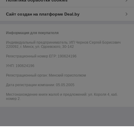
Политика обработки cookies
Сайт создан на платформе Deal.by
Информация для покупателя
Индивидуальный предприниматель:
ИП Чернов Сергей Борисович
220092, г. Минск, ул. Одоевского, 30-142
Регистрационный номер ЕГР: 190624196
УНП: 190624196
Регистрационный орган: Минский горисполком
Дата регистрации компании: 05.05.2005
Местонахождение книги жалоб и предложений: ул. Короля 4, каб.
номер 2.