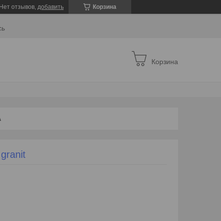
Нет отзывов,
добавить
Корзина
сь
Корзина
А
granit