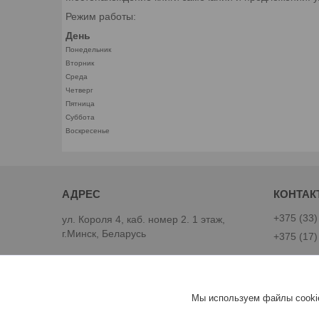
Режим работы:
День
Понедельник
Вторник
Среда
Четверг
Пятница
Суббота
Воскресенье
+375 (33)
ул. Короля 4, каб. номер 2. 1 этаж,
г.Минск, Беларусь
+375 (17)
ComMarket
Чернов С
Мы используем файлы cookie