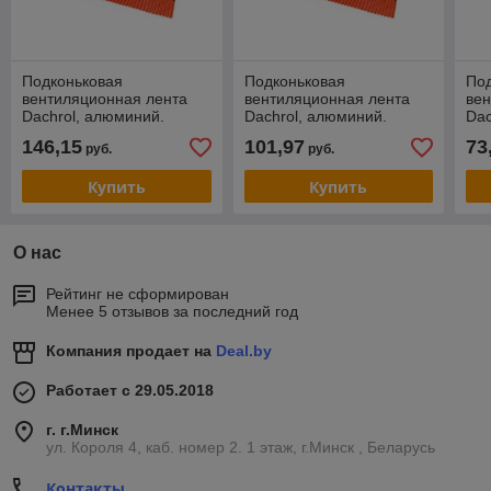
Подконьковая
Подконьковая
По
вентиляционная лента
вентиляционная лента
вен
Dachrol, алюминий.
Dachrol, алюминий.
Dac
390mm
370mm
31
146,15
101,97
73
руб.
руб.
Купить
Купить
О нас
Рейтинг не сформирован
Менее 5 отзывов за последний год
Компания продает на
Deal.by
Работает с 29.05.2018
г. г.Минск
ул. Короля 4, каб. номер 2. 1 этаж, г.Минск , Беларусь
Контакты