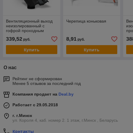
Вентиляционный выход
Черепица коньковая
Ве
неизолированный с
из
гофрой проходным
пр
элементом для
для
339,52
8,91
38
руб.
руб.
цементно-песчаной
че
черепицы К56
Купить
Купить
О нас
Рейтинг не сформирован
Менее 5 отзывов за последний год
Компания продает на
Deal.by
Работает с 29.05.2018
г. г.Минск
ул. Короля 4, каб. номер 2. 1 этаж, г.Минск , Беларусь
Контакты