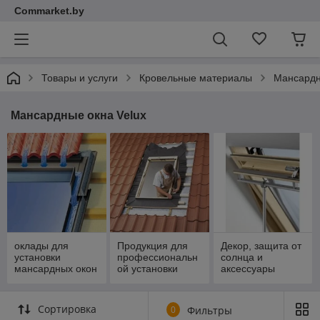
Commarket.by
Товары и услуги
Кровельные материалы
Мансардн
Мансардные окна Velux
оклады для
Продукция для
Декор, защита от
установки
профессиональн
солнца и
мансардных окон
ой установки
аксессуары
мансардных окон
VELUX
Сортировка
0
Фильтры