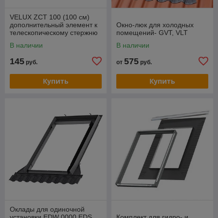
VELUX ZCT 100 (100 см)
дополнительный элемент к
Окно-люк для холодных
телескопическому стержню
помещений- GVT, VLT
ZCT 200K
В наличии
В наличии
145
575
руб.
от
руб.
Купить
Купить
Оклады для одиночной
установки EDW 0000 EDS
Комплект для гидро- и